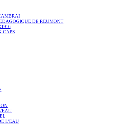
 CAMBRAI
 PEDAGOGIQUE DE REUMONT
1916
X CAPS
E
ION
L'EAU
EL
E L'EAU