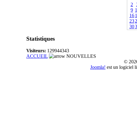
2
9
16
23
30
Statistiques
Visiteurs:
129944343
ACCUEIL
NOUVELLES
© 20
Joomla!
est un logiciel 