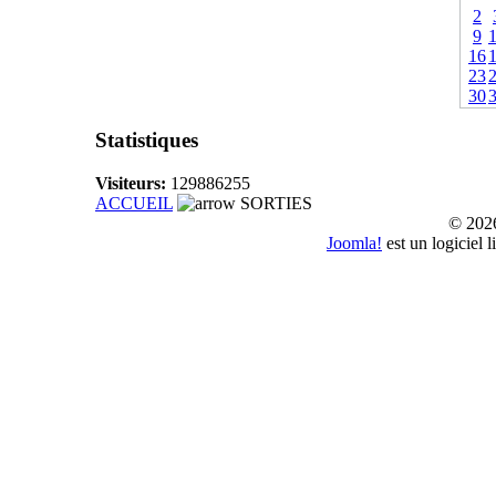
2
9
16
23
30
Statistiques
Visiteurs:
129886255
ACCUEIL
SORTIES
© 20
Joomla!
est un logiciel 