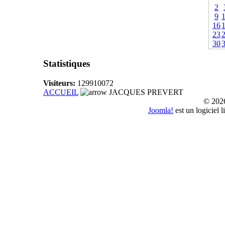
2
9
16
23
30
Statistiques
Visiteurs:
129910072
ACCUEIL
JACQUES PREVERT
© 20
Joomla!
est un logiciel 