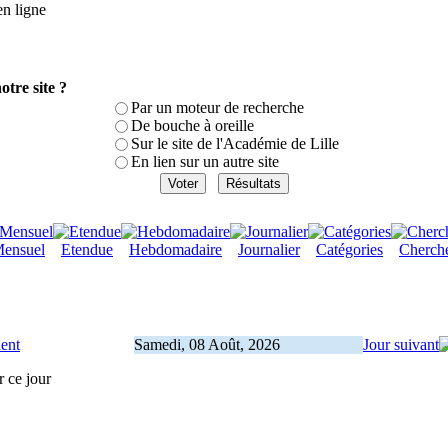
en ligne
tre site ?
Par un moteur de recherche
De bouche à oreille
Sur le site de l'Académie de Lille
En lien sur un autre site
ensuel
Etendue
Hebdomadaire
Journalier
Catégories
Cherch
dent
Samedi, 08 Août, 2026
Jour suivant
r ce jour