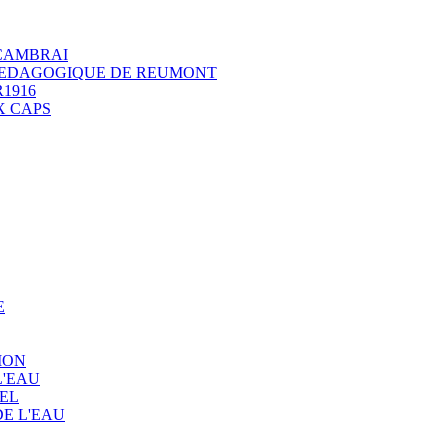
 CAMBRAI
 PEDAGOGIQUE DE REUMONT
1916
X CAPS
E
ION
L'EAU
EL
E L'EAU