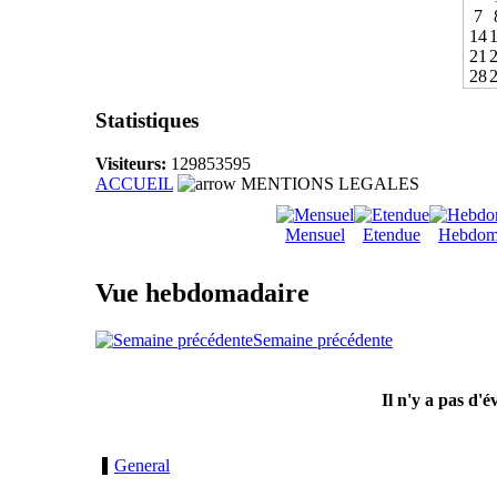
7
14
21
28
Statistiques
Visiteurs:
129853595
ACCUEIL
MENTIONS LEGALES
Mensuel
Etendue
Hebdom
Vue hebdomadaire
Semaine précédente
Il n'y a pas d'
General