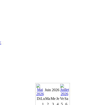
E
Juin 2026
Di
Lu
Ma
Me
Je
Ve
Sa
1
2
3
4
5
6