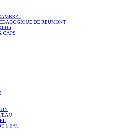
 CAMBRAI
 PEDAGOGIQUE DE REUMONT
1916
X CAPS
E
ION
L'EAU
EL
E L'EAU