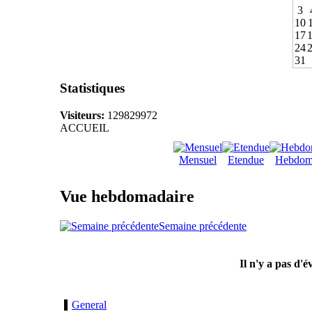
3
10
17
24
31
Statistiques
Visiteurs:
129829972
ACCUEIL
Mensuel
Etendue
Hebdom
Vue hebdomadaire
Semaine précédente
Il n'y a pas d'
General