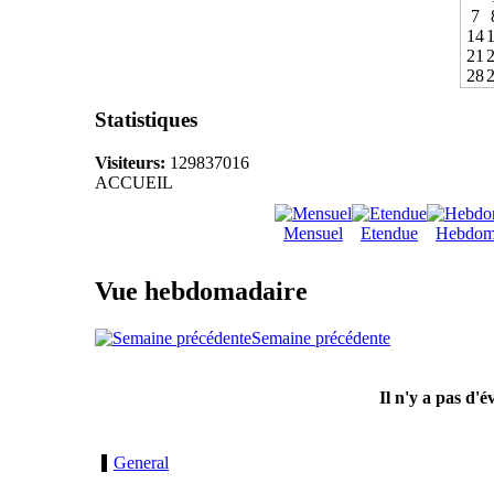
7
14
21
28
Statistiques
Visiteurs:
129837016
ACCUEIL
Mensuel
Etendue
Hebdom
Vue hebdomadaire
Semaine précédente
Il n'y a pas d'
General