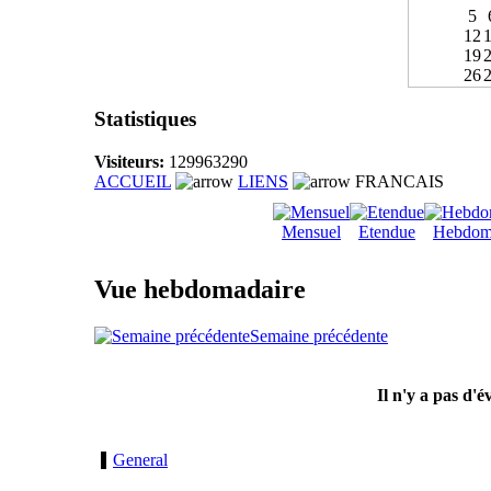
5
12
19
26
Statistiques
Visiteurs:
129963290
ACCUEIL
LIENS
FRANCAIS
Mensuel
Etendue
Hebdom
Vue hebdomadaire
Semaine précédente
Il n'y a pas d'
General