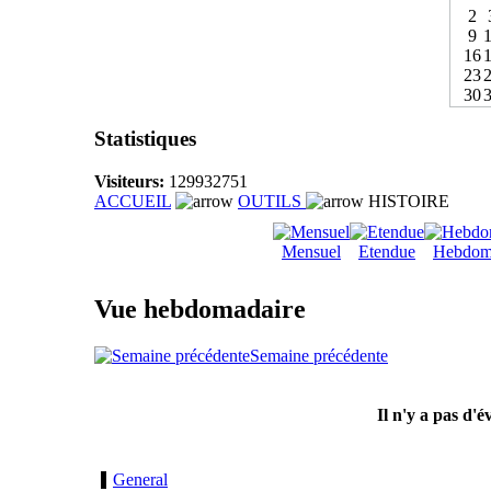
2
9
16
23
30
Statistiques
Visiteurs:
129932751
ACCUEIL
OUTILS
HISTOIRE
Mensuel
Etendue
Hebdom
Vue hebdomadaire
Semaine précédente
Il n'y a pas d'
General