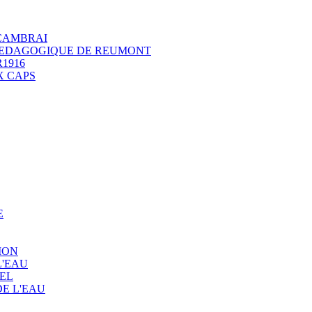
 CAMBRAI
 PEDAGOGIQUE DE REUMONT
1916
X CAPS
E
ION
L'EAU
EL
E L'EAU