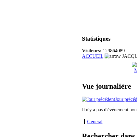
Statistiques
Visiteurs:
129864089
ACCUEIL
JACQU
M
Vue journalière
Jour précé
Il n'y a pas d'événement pou
General
Rechercher dans 