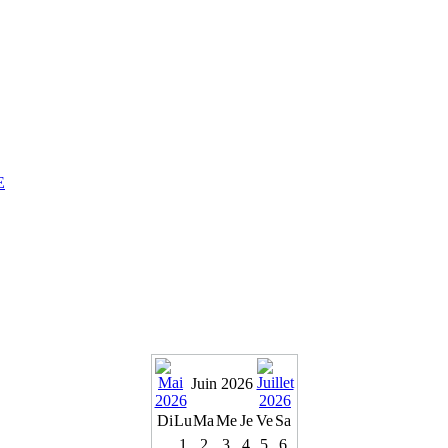
E
Juin 2026
Di
Lu
Ma
Me
Je
Ve
Sa
1
2
3
4
5
6