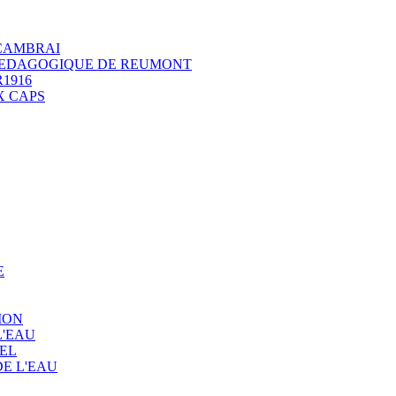
 CAMBRAI
 PEDAGOGIQUE DE REUMONT
1916
X CAPS
E
ION
L'EAU
EL
E L'EAU