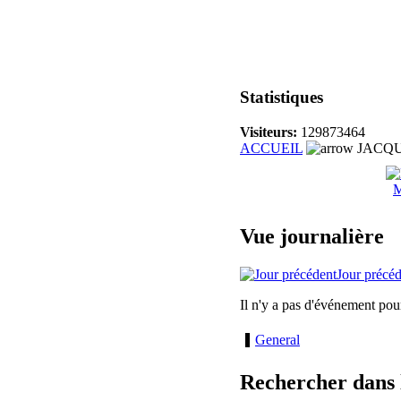
Statistiques
Visiteurs:
129873464
ACCUEIL
JACQU
M
Vue journalière
Jour précé
Il n'y a pas d'événement pou
General
Rechercher dans 