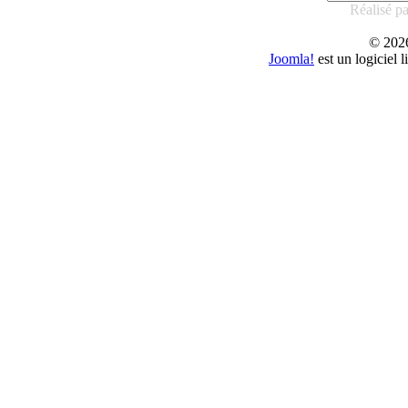
Réalisé p
© 20
Joomla!
est un logiciel 