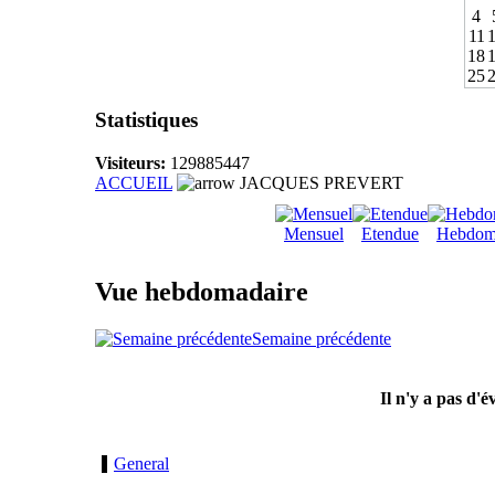
4
11
18
25
Statistiques
Visiteurs:
129885447
ACCUEIL
JACQUES PREVERT
Mensuel
Etendue
Hebdom
Vue hebdomadaire
Semaine précédente
Il n'y a pas d'
General