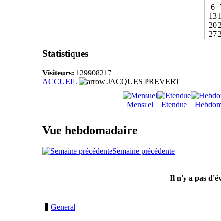
6
13
20
27
Statistiques
Visiteurs:
129908217
ACCUEIL
JACQUES PREVERT
Mensuel
Etendue
Hebdom
Vue hebdomadaire
Semaine précédente
Il n'y a pas d'
General