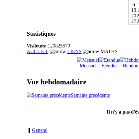
6
13
20
27
Statistiques
Visiteurs:
129825579
ACCUEIL
LIENS
MATHS
Mensuel
Etendue
Hebdom
Vue hebdomadaire
Semaine précédente
Il n'y a pas d'
General