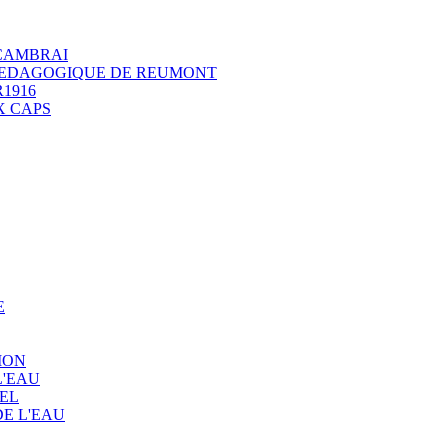
 CAMBRAI
 PEDAGOGIQUE DE REUMONT
1916
X CAPS
E
ION
L'EAU
EL
E L'EAU