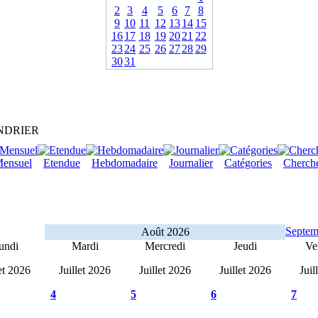
2
3
4
5
6
7
8
9
10
11
12
13
14
15
16
17
18
19
20
21
22
23
24
25
26
27
28
29
30
31
NDRIER
ensuel
Etendue
Hebdomadaire
Journalier
Catégories
Cherch
Septem
Août 2026
undi
Mardi
Mercredi
Jeudi
Ve
let 2026
Juillet 2026
Juillet 2026
Juillet 2026
Juil
4
5
6
7