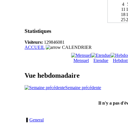
4
11
18
25
Statistiques
Visiteurs:
129846081
ACCUEIL
CALENDRIER
Mensuel
Etendue
Hebdom
Vue hebdomadaire
Semaine précédente
Il n'y a pas d'
General