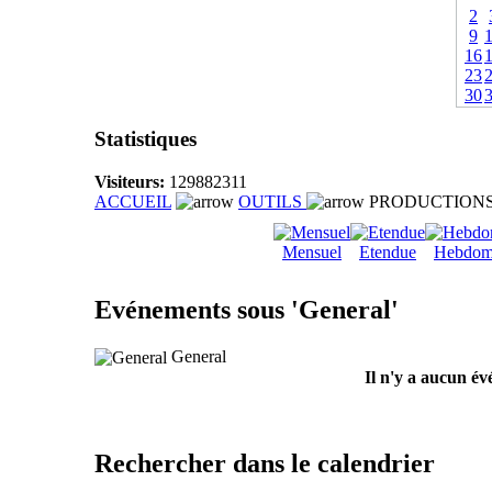
2
9
16
23
30
Statistiques
Visiteurs:
129882311
ACCUEIL
OUTILS
PRODUCTION
Mensuel
Etendue
Hebdom
Evénements sous 'General'
General
Il n'y a aucun év
Rechercher dans le calendrier