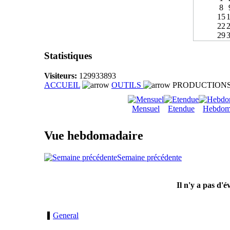
8
15
22
29
Statistiques
Visiteurs:
129933893
ACCUEIL
OUTILS
PRODUCTION
Mensuel
Etendue
Hebdom
Vue hebdomadaire
Semaine précédente
Il n'y a pas d'
General