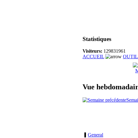
Statistiques
Visiteurs:
129831961
ACCUEIL
OUTI
M
Vue hebdomadai
Semai
General