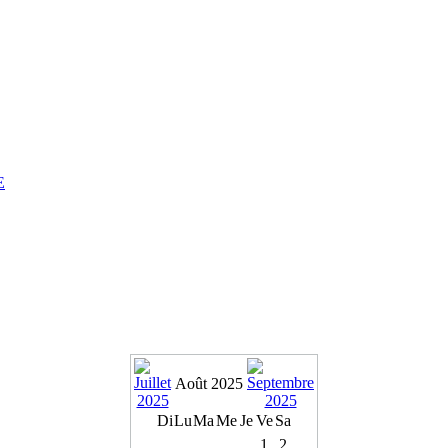
E
Août 2025
Di
Lu
Ma
Me
Je
Ve
Sa
1
2