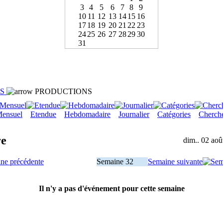
3
4
5
6
7
8
9
10
11
12
13
14
15
16
17
18
19
20
21
22
23
24
25
26
27
28
29
30
31
LS
PRODUCTIONS
ensuel
Etendue
Hebdomadaire
Journalier
Catégories
Cherch
re
dim.. 02 aoû
ne précédente
Semaine 32
Semaine suivante
Il n'y a pas d'événement pour cette semaine