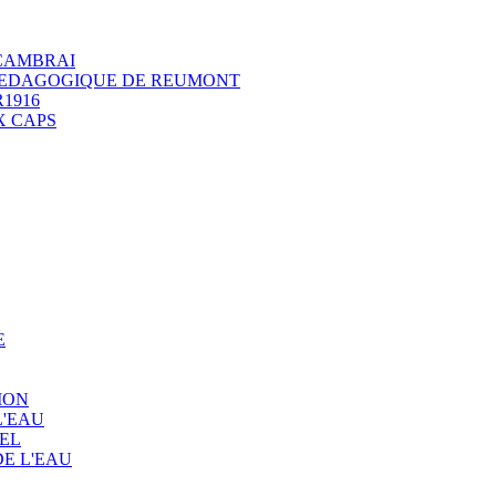
 CAMBRAI
 PEDAGOGIQUE DE REUMONT
1916
X CAPS
E
ION
L'EAU
EL
E L'EAU