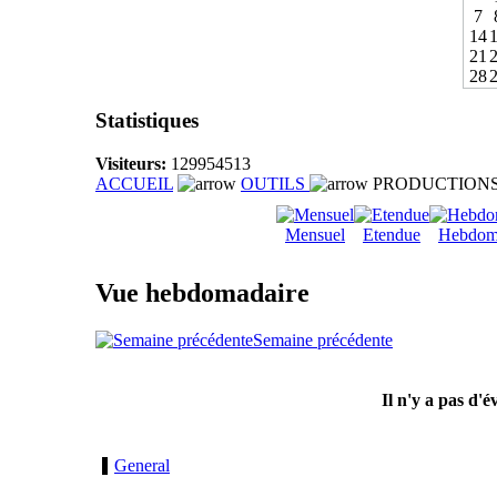
7
14
21
28
Statistiques
Visiteurs:
129954513
ACCUEIL
OUTILS
PRODUCTION
Mensuel
Etendue
Hebdom
Vue hebdomadaire
Semaine précédente
Il n'y a pas d'
General