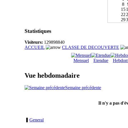
8
15
22
29
Statistiques
Visiteurs:
129898840
ACCUEIL
CLASSE DE DECOUVERTE
Mensuel
Etendue
Hebdom
Vue hebdomadaire
Semaine précédente
Il n'y a pas d'
General