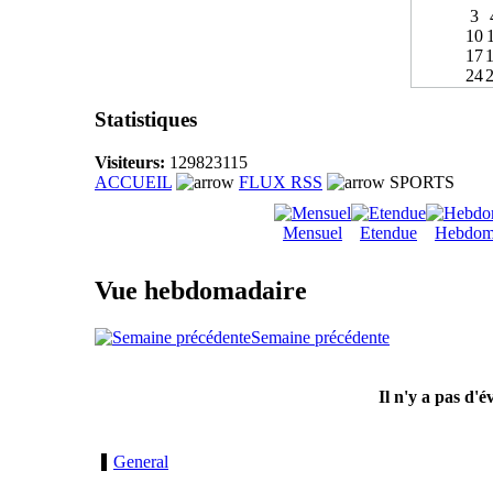
3
10
17
24
Statistiques
Visiteurs:
129823115
ACCUEIL
FLUX RSS
SPORTS
Mensuel
Etendue
Hebdom
Vue hebdomadaire
Semaine précédente
Il n'y a pas d'
General