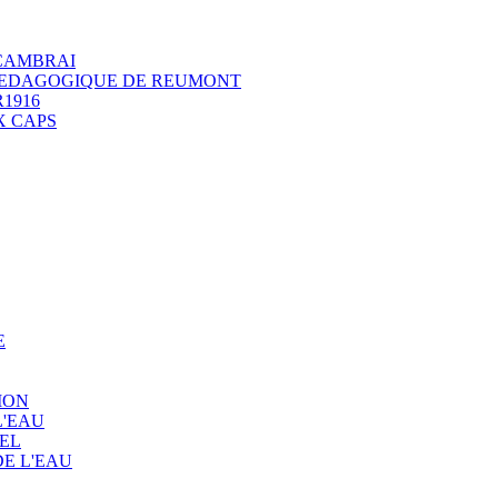
 CAMBRAI
 PEDAGOGIQUE DE REUMONT
1916
X CAPS
E
ION
L'EAU
EL
E L'EAU