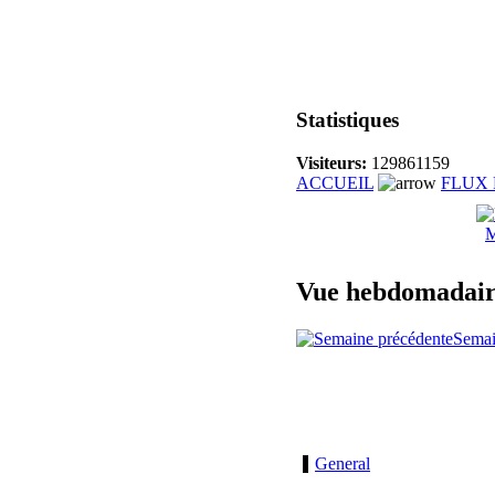
Statistiques
Visiteurs:
129861159
ACCUEIL
FLUX 
M
Vue hebdomadai
Semai
General