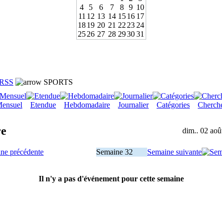
4
5
6
7
8
9
10
11
12
13
14
15
16
17
18
19
20
21
22
23
24
25
26
27
28
29
30
31
RSS
SPORTS
ensuel
Etendue
Hebdomadaire
Journalier
Catégories
Cherch
re
dim.. 02 aoû
ne précédente
Semaine 32
Semaine suivante
Il n'y a pas d'événement pour cette semaine