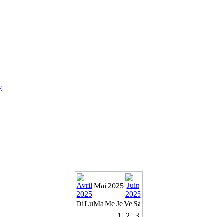
E
Mai 2025
Di
Lu
Ma
Me
Je
Ve
Sa
1
2
3