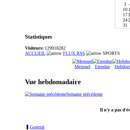
3
10
17
24
31
Statistiques
Visiteurs:
129918282
ACCUEIL
FLUX RSS
SPORTS
Mensuel
Etendue
Hebdom
Vue hebdomadaire
Semaine précédente
Il n'y a pas d'
General