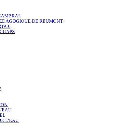
 CAMBRAI
 PEDAGOGIQUE DE REUMONT
1916
X CAPS
E
ION
L'EAU
EL
E L'EAU