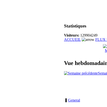
Statistiques
Visiteurs:
129904249
ACCUEIL
FLUX 
M
Vue hebdomadai
Semai
General