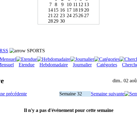
7
8
9
10
11
12
13
14
15
16
17
18
19
20
21
22
23
24
25
26
27
28
29
30
RSS
SPORTS
ensuel
Etendue
Hebdomadaire
Journalier
Catégories
Cherch
re
dim.. 02 aoû
ne précédente
Semaine 32
Semaine suivante
Il n'y a pas d'événement pour cette semaine