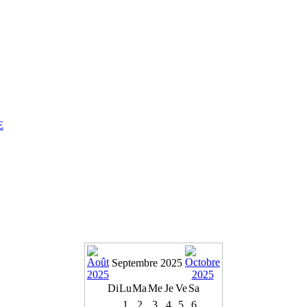
E
Septembre 2025
Di
Lu
Ma
Me
Je
Ve
Sa
1
2
3
4
5
6