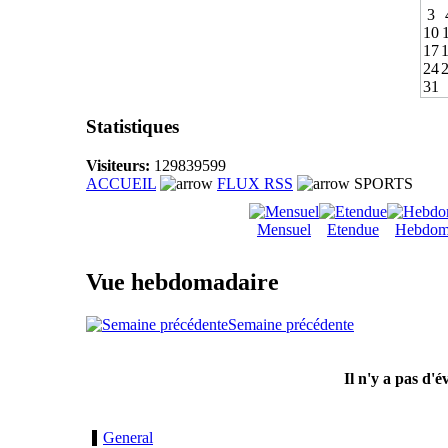
3
10
17
24
31
Statistiques
Visiteurs:
129839599
ACCUEIL
FLUX RSS
SPORTS
Mensuel
Etendue
Hebdom
Vue hebdomadaire
Semaine précédente
Il n'y a pas d'
General