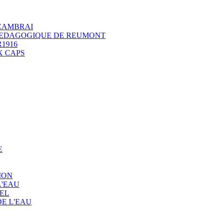
 CAMBRAI
 PEDAGOGIQUE DE REUMONT
1916
X CAPS
E
ION
L'EAU
EL
E L'EAU