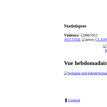
Statistiques
Visiteurs:
129867052
ACCUEIL
CLAS
M
Vue hebdomadai
Semai
General