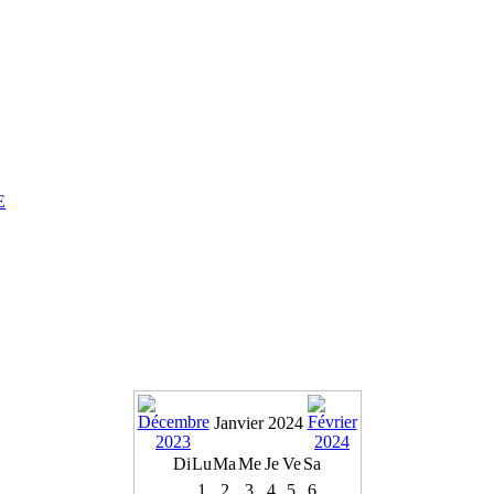
E
Janvier 2024
Di
Lu
Ma
Me
Je
Ve
Sa
1
2
3
4
5
6