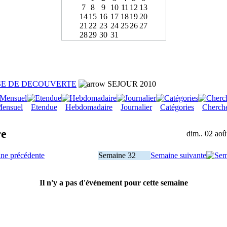
7
8
9
10
11
12
13
14
15
16
17
18
19
20
21
22
23
24
25
26
27
28
29
30
31
SE DE DECOUVERTE
SEJOUR 2010
ensuel
Etendue
Hebdomadaire
Journalier
Catégories
Cherch
re
dim.. 02 aoû
ne précédente
Semaine 32
Semaine suivante
Il n'y a pas d'événement pour cette semaine