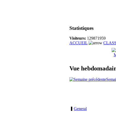
Statistiques
Visiteurs:
129871959
ACCUEIL
CLAS
M
Vue hebdomadai
Semai
General