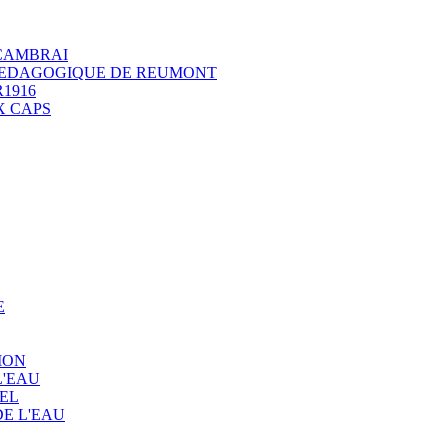
 CAMBRAI
 PEDAGOGIQUE DE REUMONT
1916
X CAPS
E
ION
L'EAU
EL
E L'EAU