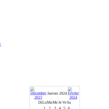
E
Janvier 2024
Di
Lu
Ma
Me
Je
Ve
Sa
1
2
3
4
5
6