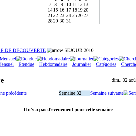
7
8
9
10
11
12
13
14
15
16
17
18
19
20
21
22
23
24
25
26
27
28
29
30
31
SE DE DECOUVERTE
SEJOUR 2010
ensuel
Etendue
Hebdomadaire
Journalier
Catégories
Cherch
re
dim.. 02 aoû
ne précédente
Semaine 32
Semaine suivante
Il n'y a pas d'événement pour cette semaine