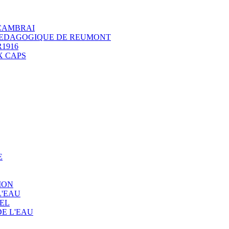
 CAMBRAI
 PEDAGOGIQUE DE REUMONT
1916
X CAPS
E
ION
L'EAU
EL
E L'EAU