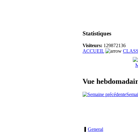
Statistiques
Visiteurs:
129872136
ACCUEIL
CLAS
M
Vue hebdomadai
Semai
General