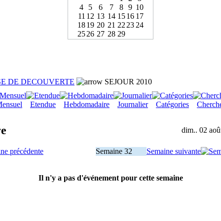
4
5
6
7
8
9
10
11
12
13
14
15
16
17
18
19
20
21
22
23
24
25
26
27
28
29
SE DE DECOUVERTE
SEJOUR 2010
ensuel
Etendue
Hebdomadaire
Journalier
Catégories
Cherch
re
dim.. 02 aoû
ne précédente
Semaine 32
Semaine suivante
Il n'y a pas d'événement pour cette semaine