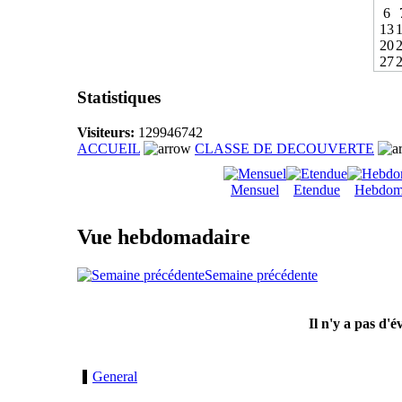
6
13
20
27
Statistiques
Visiteurs:
129946742
ACCUEIL
CLASSE DE DECOUVERTE
Mensuel
Etendue
Hebdom
Vue hebdomadaire
Semaine précédente
Il n'y a pas d'
General