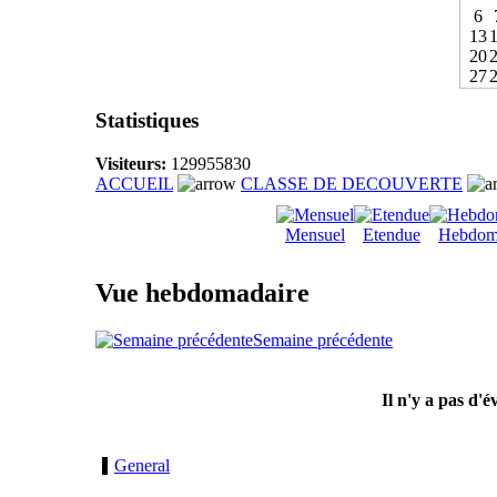
6
13
20
27
Statistiques
Visiteurs:
129955830
ACCUEIL
CLASSE DE DECOUVERTE
Mensuel
Etendue
Hebdom
Vue hebdomadaire
Semaine précédente
Il n'y a pas d'
General