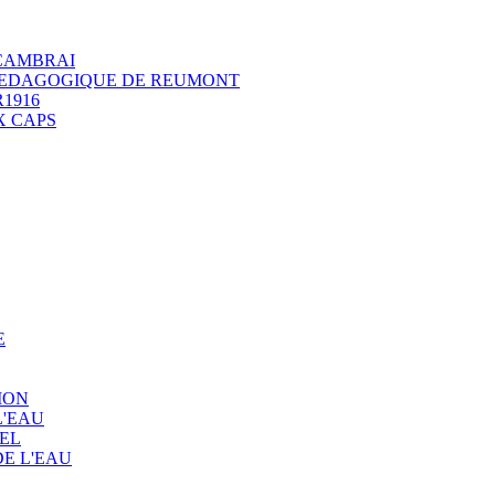
 CAMBRAI
 PEDAGOGIQUE DE REUMONT
1916
X CAPS
E
ION
L'EAU
EL
E L'EAU