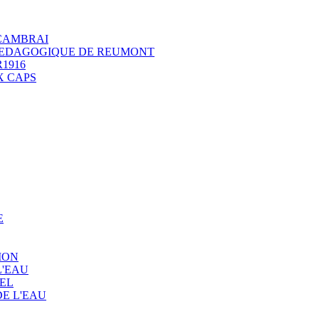
 CAMBRAI
 PEDAGOGIQUE DE REUMONT
1916
X CAPS
E
ION
L'EAU
EL
E L'EAU