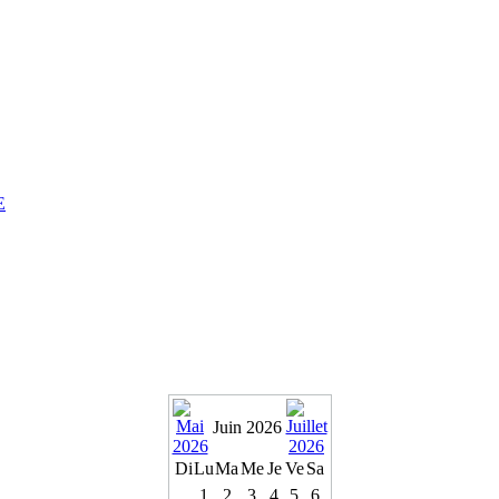
E
Juin 2026
Di
Lu
Ma
Me
Je
Ve
Sa
1
2
3
4
5
6