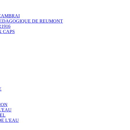
 CAMBRAI
 PEDAGOGIQUE DE REUMONT
1916
X CAPS
E
ION
L'EAU
EL
E L'EAU