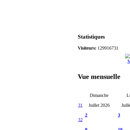
Statistiques
Visiteurs:
129916731
M
Vue mensuelle
Dimanche
L
31
Juillet 2026
Juil
2
3
32
9
10