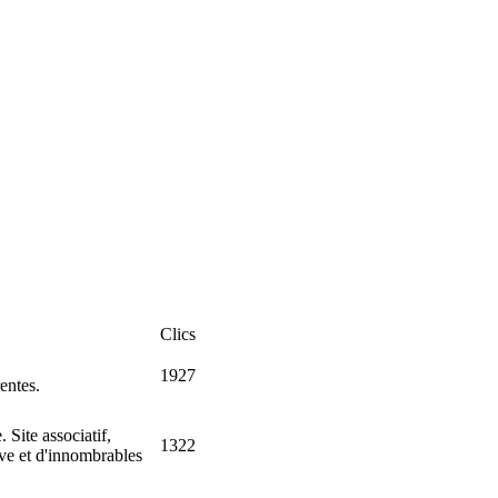
Clics
1927
entes.
 Site associatif,
1322
tive et d'innombrables