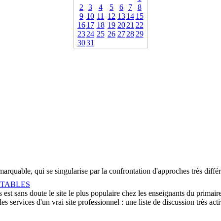
2
3
4
5
6
7
8
9
10
11
12
13
14
15
16
17
18
19
20
21
22
23
24
25
26
27
28
29
30
31
emarquable, qui se singularise par la confrontation d'approches très différ
RTABLES
est sans doute le site le plus populaire chez les enseignants du primaire.
les services d'un vrai site professionnel : une liste de discussion très ac